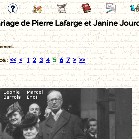
riage de Pierre Lafarge et Janine Jour
sement.
os :
<<
<
1
2
3
4
5
6
7
>
>>