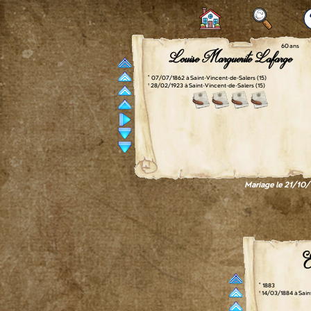
60 ans
Louise Marguerite Lafarge
° 07/07/1862 à Saint-Vincent-de-Salers (15)
† 28/02/1923 à Saint-Vincent-de-Salers (15)
Mariage le 21/10/1
E
° 1883
† 14/03/1884 à Sain