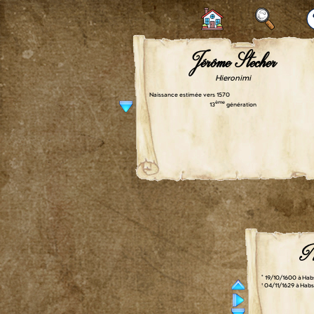
Jérôme Stecher
Hieronimi
Naissance estimée vers 1570
ème
13
génération
Ni
° 19/10/1600 à Hab
† 04/11/1629 à Hab