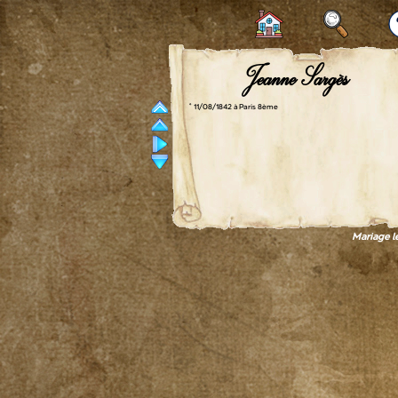
Jeanne Sargès
° 11/08/1842 à Paris 8ème
Mariage l