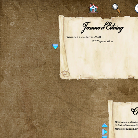
Jeanne d'Estaing
Naissance estimée vers 1590
ème
12
génération
Ch
Naissance estimée 
† à Saint-Sauves-d
Notaire royal à Sa