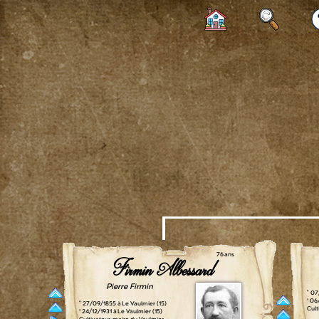
76 ans
Firmin Albessard
Pierre Firmin
° 07
† 06
° 27/09/1855 à Le Vaulmier (15)
Cult
† 24/12/1931 à Le Vaulmier (15)