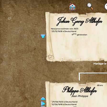
Johan Georg Althofer
Naissance estimée vers 1605
† 25/12/1638 à Deutschland
ème
11
génération
Mariage le
68 ans
Philippe Althofer
Jean Philippe
° 29/06/1630 à Deutschland
† 12/06/1698 à Deutschland