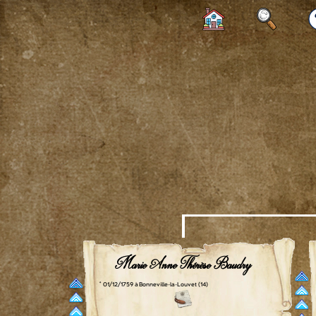
Marie Anne Thérèse Baudry
° 01/12/1759 à Bonneville-la-Louvet (14)