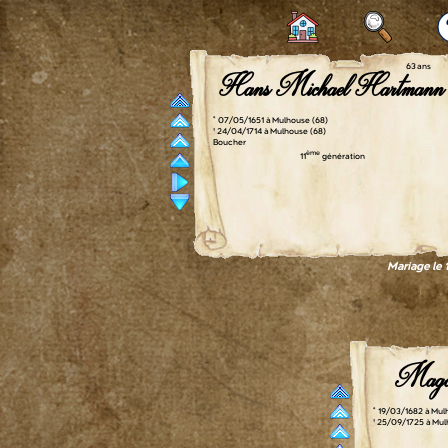
63 ans
Hans Michael Hartmann
° 07/05/1651 à Mulhouse (68)
† 24/04/1714 à Mulhouse (68)
Boucher
ème
11
génération
Mariage le
Magd
° 19/03/1682 à Mul
† 25/09/1725 à Mul