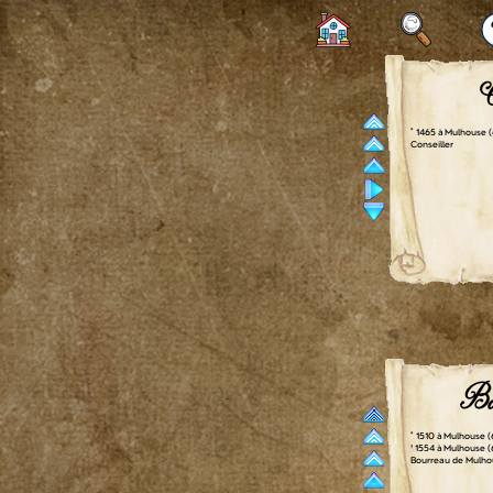
C
° 1465 à Mulhouse 
Conseiller
Bar
° 1510 à Mulhouse (
† 1554 à Mulhouse (
Bourreau de Mulho