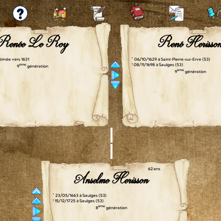
Renée Le Roy
René Herisso
timée vers 1631
° 06/10/1629 à Saint-Pierre-sur-Erve (53)
ème
† 08/11/1698 à Saulges (53)
9
génération
ème
9
génération
62 ans
Anselme Herisson
° 23/05/1663 à Saulges (53)
† 15/12/1725 à Saulges (53)
ème
8
génération