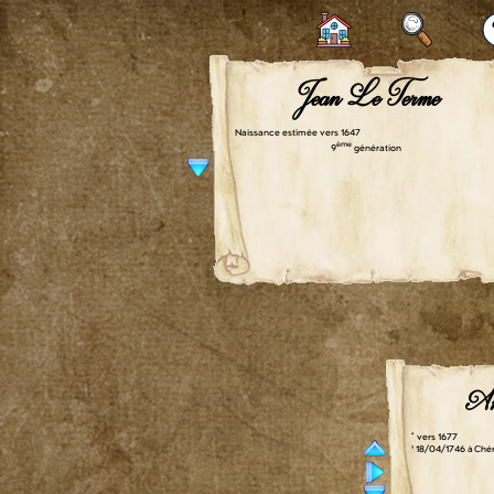
Jean Le Terme
Naissance estimée vers 1647
ème
9
génération
An
° vers 1677
† 18/04/1746 à Ché