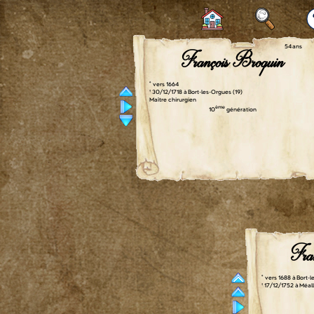
54 ans
François Broquin
° vers 1664
† 30/12/1718 à Bort-les-Orgues (19)
Maître chirurgien
ème
10
génération
Fra
° vers 1688 à Bort-
† 17/12/1752 à Méall