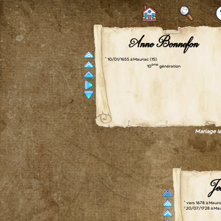
Anne Bonnefon
° 10/01/1655 à Mauriac (15)
ème
10
génération
Mariage le
Je
° vers 1678 à Mauri
† 20/07/1728 à Mau