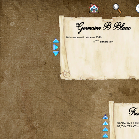
Germaine B Blanc
Naissance estimée vers 1646
ème
11
génération
Fra
° 06/02/1676 à Triz
† 02/06/1723 à Triz