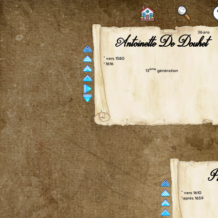
36 ans
Antoinette De Douhet
° vers 1580
† 1616
ème
13
génération
Pi
° vers 1610
† après 1659