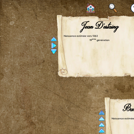
Jean D'estaing
Naissance estimée vers 1363
ème
19
génération
Bar
Naissance estimée