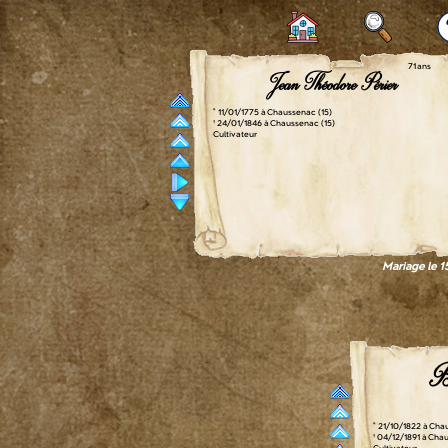
71 ans
Jean Théodore Périer
° 11/01/1775 à Chaussenac (15)
† 24/01/1846 à Chaussenac (15)
Cultivateur
Mariage le 
Ba
° 21/10/1822 à Cha
† 04/12/1891 à Cha