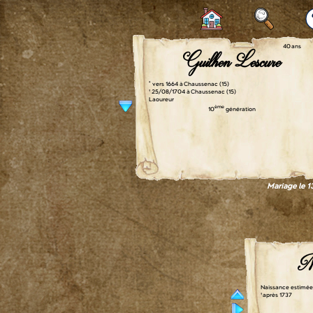
40 ans
Guilhen Lescure
° vers 1664 à Chaussenac (15)
† 25/08/1704 à Chaussenac (15)
Laoureur
ème
10
génération
Mariage le 
Ma
Naissance estimée
† après 1737