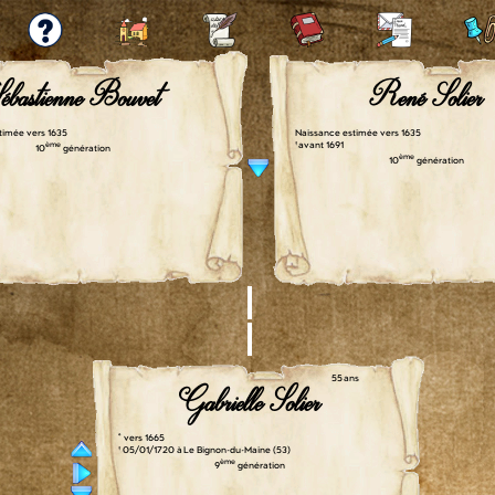
ébastienne Bouvet
René Solier
timée vers 1635
Naissance estimée vers 1635
ème
† avant 1691
10
génération
ème
10
génération
55 ans
Gabrielle Solier
° vers 1665
† 05/01/1720 à Le Bignon-du-Maine (53)
ème
9
génération