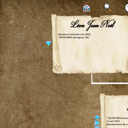
Léon Jean Noël
Naissance estimée vers 1835
† 19/09/1894 à Antignac (15)
° 26/04/1865 à Auze
† avant 1923
Représentant de 