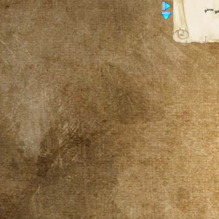
ème
9
gé