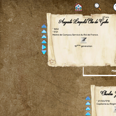
67 ans
Auguste Léopold Elie de Gohr
° 1654
† 1721
Maître de Camp au Service du Roi de France.
ème
10
génération
Mar
Charles 
° 27/03/1710
Capitaine au Régi