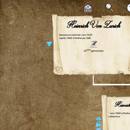
Heinrich Von Zurich
Naissance estimée vers 1330
† après 1360 à Mulhouse (68)
ème
22
génération
Heinric
° vers 1360 à Mulh
Laboureur