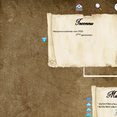
Inconnu
Naissance estimée vers 1750
ème
7
génération
Mar
° 30/01/1780 à Ta
† 18/05/1853 à Bort