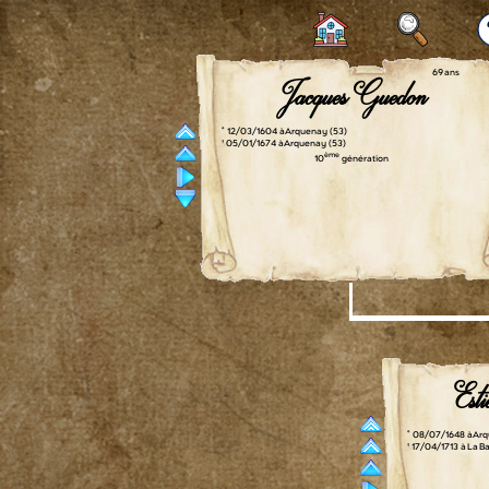
69 ans
Jacques Guedon
° 12/03/1604 à Arquenay (53)
† 05/01/1674 à Arquenay (53)
ème
10
génération
Est
° 08/07/1648 à Ar
† 17/04/1713 à La 