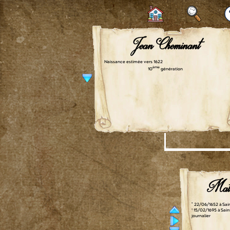
Jean Cheminant
Naissance estimée vers 1622
ème
10
génération
Math
° 22/06/1652 à Sai
† 15/02/1695 à Sai
journalier