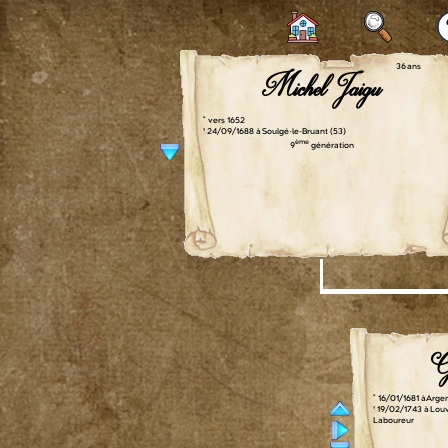
36 ans
Michel Jaigu
° vers 1652
† 24/09/1688 à Soulgé-le-Bruant (53)
ème
9
génération
G
° 16/01/1681 à Arge
† 19/02/1743 à Lou
Laboureur