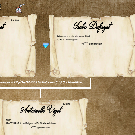
50 ans
et
Isabo Dufayet
Naissance estimée vers 1663
† 1698 à Le Falgoux
ème
10
génération
riage le 06/06/1688 à Le Falgoux (15) (La Maréthie)
63 ans
Antoinette Vizet
° 1689
† 19/07/1752 à Le Falgoux (15) (La Maréthie)
ème
9
génération