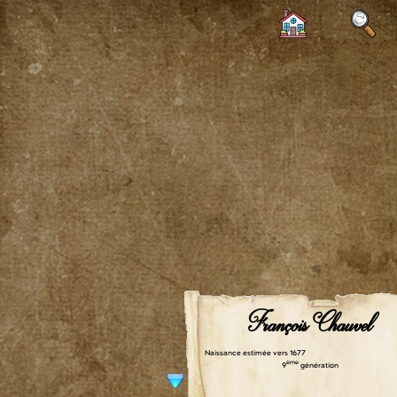
François Chauvel
Naissance estimée vers 1677
ème
9
génération