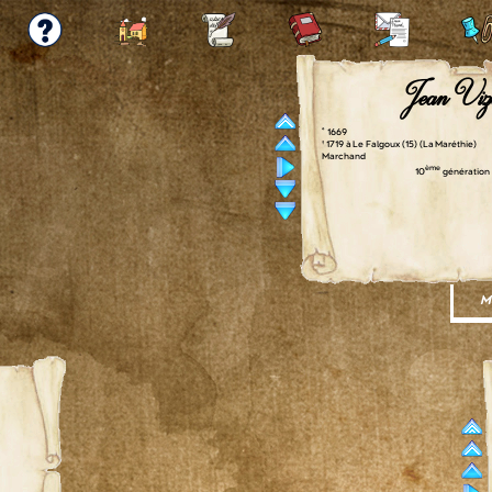
Jean Viz
° 1669
† 1719 à Le Falgoux (15) (La Maréthie)
Marchand
ème
10
génération
Ma