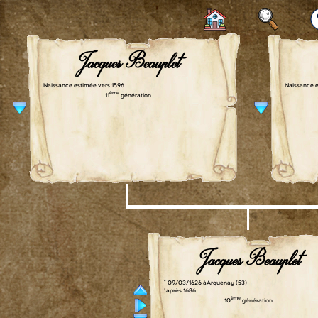
Jacques Beauplet
Naissance estimée vers 1596
Naissance e
ème
11
génération
Jacques Beauplet
° 09/03/1626 à Arquenay (53)
† après 1686
ème
10
génération