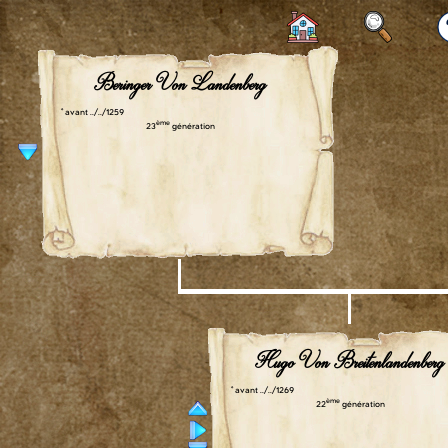
Beringer Von Landenberg
° avant ../../1259
ème
23
génération
Hugo Von Breitenlandenberg
° avant ../../1269
ème
22
génération