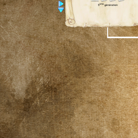
ème
5
génération