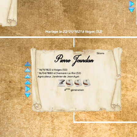
Mariage le 23/01/1821 à Vaiges (53)
56 ans
Pierre Jourdan
° 14/11/1823 à Vaiges (53)
† 16/04/1880 à Chemeré-Le-Roi (53)
Agriculteur, Jardinier de Jean Ayat
ème
4
génération