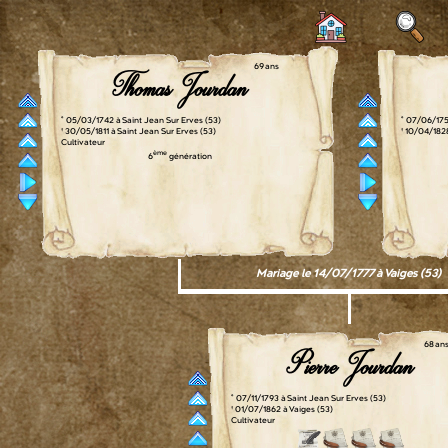
69 ans
Thomas Jourdan
° 05/03/1742 à Saint Jean Sur Erves (53)
° 07/06/175
† 30/05/1811 à Saint Jean Sur Erves (53)
† 10/04/182
Cultivateur
ème
6
génération
Mariage le 14/07/1777 à Vaiges (53)
68 an
Pierre Jourdan
° 07/11/1793 à Saint Jean Sur Erves (53)
† 01/07/1862 à Vaiges (53)
Cultivateur