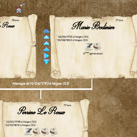
78 ans
77 ans
Le Roux
Marie Bodinier
° 26/06/1755 à Vaiges (53)
† 10/08/1832 à Vaiges (53)
ème
6
génération
Mariage le 11/04/1793 à Vaiges (53)
77 ans
Perrine Le Roux
° 23/02/1798 à Vaiges (53)
† 22/01/1876 à Vaiges (53)