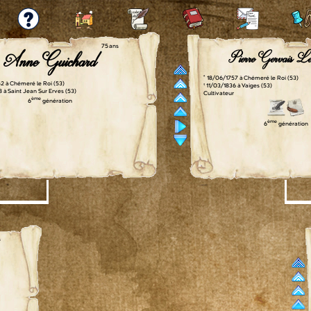
75 ans
Anne Guichard
Pierre Gervais 
° 18/06/1757 à Chémeré le Roi (53)
2 à Chémeré le Roi (53)
† 11/03/1836 à Vaiges (53)
8 à Saint Jean Sur Erves (53)
Cultivateur
ème
6
génération
ème
6
génération
s