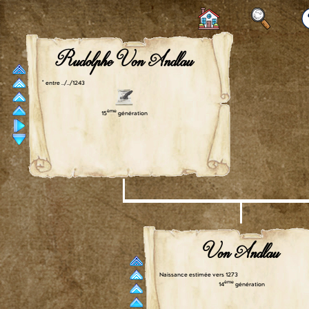
Rudolphe Von Andlau
° entre ../../1243
ème
15
génération
Von Andlau
Naissance estimée vers 1273
ème
14
génération