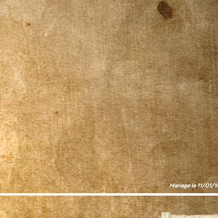
Mariage le 11/01/1