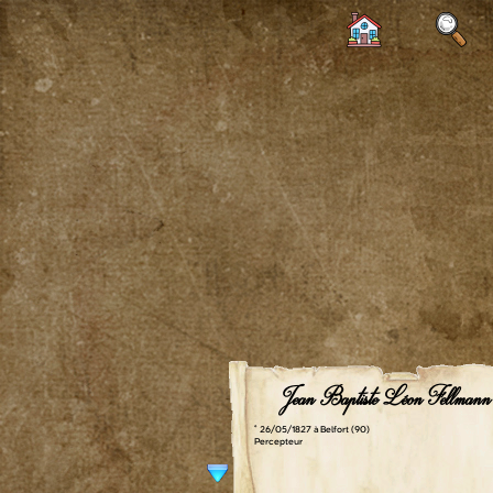
Jean Baptiste Léon Fellmann
° 26/05/1827 à Belfort (90)
Percepteur