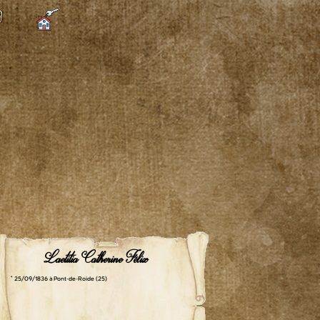
Laetitia Catherine Félix
° 25/09/1836 à Pont-de-Roide (25)