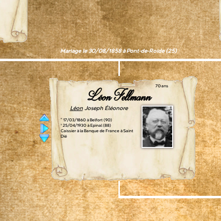
Mariage le 30/08/1858 à Pont-de-Roide (25)
70 ans
Léon Fellmann
Léon
Joseph Éléonore
° 17/03/1860 à Belfort (90)
† 25/04/1930 à Epinal (88)
Caissier à la Banque de France à Saint
Dié