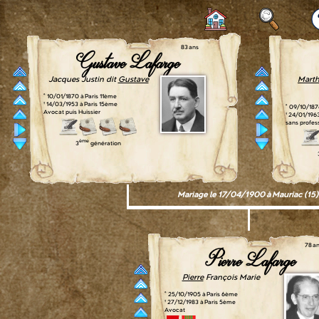
83 ans
Gustave Lafarge
Jacques Justin dit
Gustave
Mart
° 10/01/1870 à Paris 11ème
† 14/03/1953 à Paris 15ème
° 09/10/187
Avocat puis Huissier
† 24/01/196
sans profes
ème
3
génération
Mariage le 17/04/1900 à Mauriac (15)
78 a
Pierre Lafarge
Pierre
François Marie
° 25/10/1905 à Paris 6ème
† 27/12/1983 à Paris 5ème
Avocat