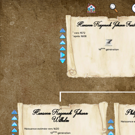
Hansvon Kageneck Johann Freidr
° vers 1572
† après 1608
ème
14
génération
Hansvon Kageneck Johann
Phil
Wilhelm
Naissance e
Naissance estimée vers 1620
ème
13
génération