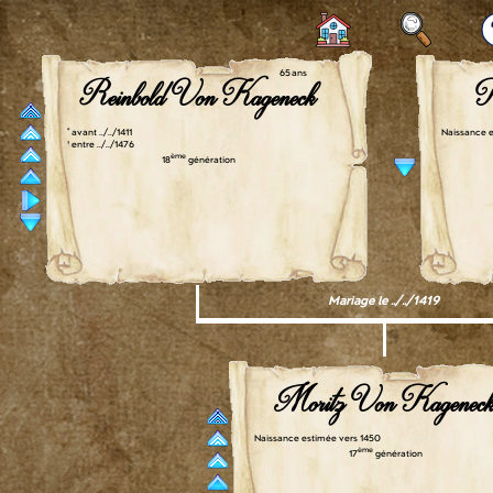
65 ans
Reinbold Von Kageneck
K
° avant ../../1411
Naissance e
† entre ../../1476
ème
18
génération
Mariage le ../../1419
Moritz Von Kagenec
Naissance estimée vers 1450
ème
17
génération