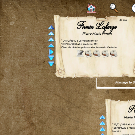
45 ans
Firmin Lafarge
Pierre Marie Firmin
° 09/12/1842 à Le Vaulmier (15)
† 03/09/1888 à Le Vaulmier (15)
Clerc de Notaire puis notaire, Maire du Vaulmier
Mariage le 3
Ra
Marie 
° 13/01/1884 à Le V
† 28/11/1923 à Mont
Notaire