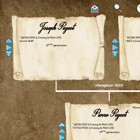
Joseph Pegeot
° 28/04/1592 à Crosey le Petit (25)
° 10/08/1599
† avant 1649
† 1657 à Cro
ème
12
génération
Mariage en 1620
78 an
Pierre Pegeot
° 28/10/1621 à Crosey le Petit (25)
† 17/03/1700 à Crosey le Petit (25)
ème
11
génération