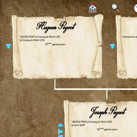
Hugues Pegeot
° 20/05/1547 à Crosey le Petit (25)
Naissance e
† à Crosey le Petit (25)
ème
13
génération
Joseph Pegeot
° 28/04/1592 à Crosey le Petit (25)
† avant 1649
ème
12
génération