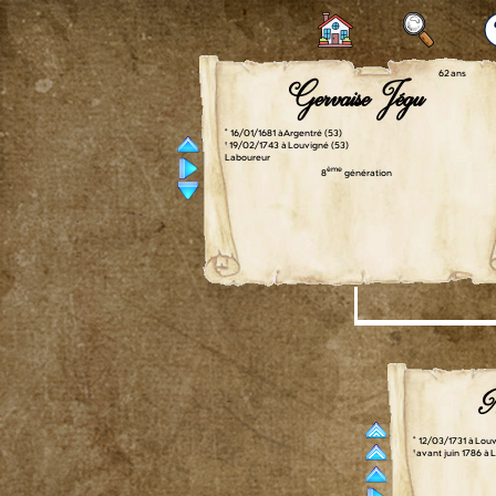
62 ans
Gervaise Jégu
° 16/01/1681 à Argentré (53)
† 19/02/1743 à Louvigné (53)
Laboureur
ème
8
génération
M
° 12/03/1731 à Lou
† avant juin 1786 à