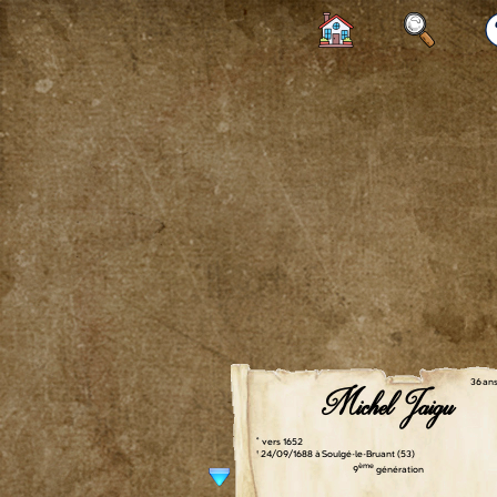
36 an
Michel Jaigu
° vers 1652
† 24/09/1688 à Soulgé-le-Bruant (53)
ème
9
génération