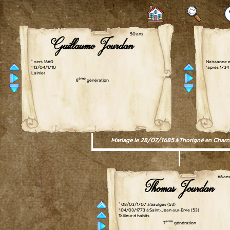
50 ans
Guillaume Jourdan
° vers 1660
Naissance e
† 13/04/1710
† après 1734
Lainier
ème
8
génération
Mariage le 28/07/1685 à Thorigné en Charni
66 an
Thomas Jourdan
° 08/03/1707 à Saulges (53)
† 04/03/1773 à Saint-Jean-sur-Erve (53)
Tailleur d habits
ème
7
génération