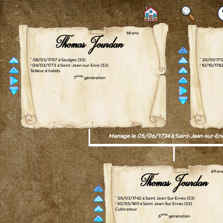
66 ans
Thomas Jourdan
° 08/03/1707 à Saulges (53)
° 20/01/171
† 04/03/1773 à Saint-Jean-sur-Erve (53)
† 10/10/178
Tailleur d habits
ème
7
génération
Mariage le 05/06/1734 à Saint-Jean-sur-Erv
69 an
Thomas Jourdan
° 05/03/1742 à Saint Jean Sur Erves (53)
† 30/05/1811 à Saint Jean Sur Erves (53)
Cultivateur
ème
6
génération