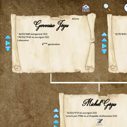
62 ans
Gervaise Jégu
° 16/01/1681 à Argentré (53)
° 12/11/169
† 19/02/1743 à Louvigné (53)
Laboureur
ème
8
génération
Michel Gégu
° 12/03/1731 à Louvigné (53)
† avant juin 1786 à La Chapelle-Anthenaise (53)